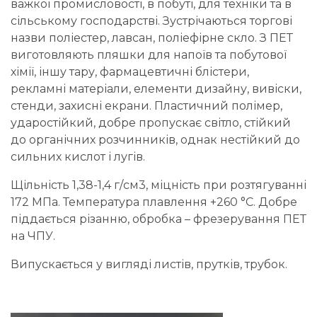
важкої промисловості, в побуті, для техніки та в
сільському господарстві. Зустрічаються торгові
назви поліестер, лавсан, поліефірне скло. З ПЕТ
виготовляють пляшки для напоїв та побутової
хімії, іншу тару, фармацевтичні блістери,
рекламні матеріали, елементи дизайну, вивіски,
стенди, захисні екрани. Пластичний полімер,
ударостійкий, добре пропускає світло, стійкий
до органічних розчинників, однак нестійкий до
сильних кислот і лугів.
Щільність 1,38-1,4 г/см3, міцність при розтягуванні
172 МПа. Температура плавлення +260 °С. Добре
піддається різанню, обробка – фрезерування ПЕТ
на ЧПУ.
Випускається у вигляді листів, прутків, трубок.